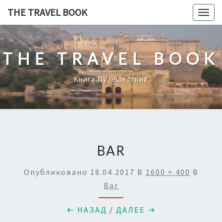
Перейти
THE TRAVEL BOOK
Togg
к
navig
содержимому
THE TRAVEL BOOK
Книга Путешествий
BAR
Опубликовано
18.04.2017
В
1600 × 400
В
Bar
← НАЗАД
/
ДАЛЕЕ →