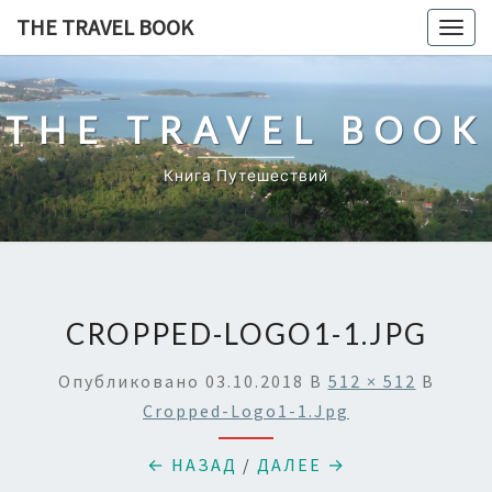
Перейти
THE TRAVEL BOOK
Togg
к
navig
содержимому
THE TRAVEL BOOK
Книга Путешествий
CROPPED-LOGO1-1.JPG
Опубликовано
03.10.2018
В
512 × 512
В
Cropped-Logo1-1.jpg
← НАЗАД
/
ДАЛЕЕ →