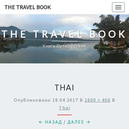
Перейти
THE TRAVEL BOOK
Togg
к
navig
содержимому
THE TRAVEL BOOK
Книга Путешествий
THAI
Опубликовано
18.04.2017
В
1600 × 400
В
Thai
← НАЗАД
/
ДАЛЕЕ →